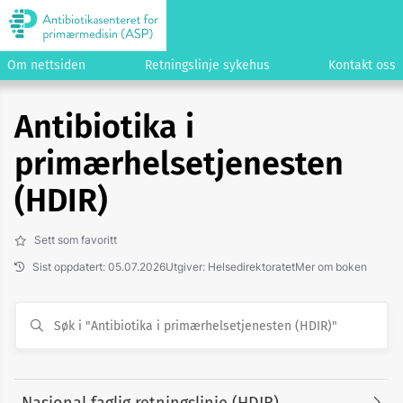
Om nettsiden
Retningslinje sykehus
Kontakt oss
Antibiotika i
primærhelsetjenesten
(HDIR)
Sett som favoritt
Sist oppdatert: 05.07.2026
Utgiver: Helsedirektoratet
Mer om boken
Nasjonal faglig retningslinje (HDIR)