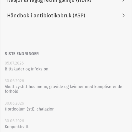
Håndbok i antibiotikabruk (ASP)
SISTE ENDRINGER
05.07.2026
Bittskader og infeksjon
30.06.2026
Akutt cystitt hos menn, gravide og kvinner med kompliserende
forhold
30.06.2026
Hordeolum (sti), chalazion
30.06.2026
Konjunktivitt