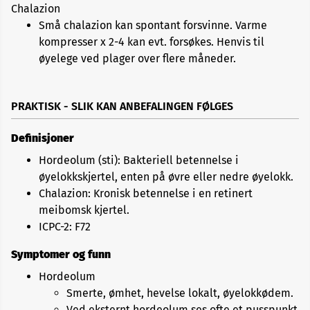
Chalazion
Små chalazion kan spontant forsvinne. Varme
kompresser x 2-4 kan evt. forsøkes. Henvis til
øyelege ved plager over flere måneder.
PRAKTISK - SLIK KAN ANBEFALINGEN FØLGES
Definisjoner
Hordeolum (sti): Bakteriell betennelse i
øyelokkskjertel, enten på øvre eller nedre øyelokk.
Chalazion: Kronisk betennelse i en retinert
meibomsk kjertel.
ICPC-2: F72
Symptomer og funn
Hordeolum
Smerte, ømhet, hevelse lokalt, øyelokkødem.
Ved eksternt hordeolum ses ofte et pusspunkt