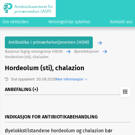
Om nettsiden
Retningslinje sykehus
Kontakt oss
Antibiotika i primærhelsetjenesten (HDIR)
Nasjonal faglig retningslinje (HDIR)
Øyeinfeksjoner
Hordeolum (sti), chalazion
Hordeolum (sti), chalazion
Sist oppdatert: 30.06.2026
Mer informasjon
ANBEFALING
Tidligere versjoner
Kopier lenke til dette emnet
Foreslå endringer/gi kommentarer
INDIKASJON FOR ANTIBIOTIKABEHANDLING
Øyelokkstilstandene hordeolum og chalazion bør