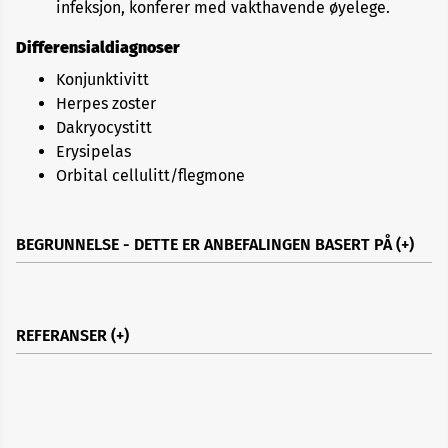
infeksjon, konferer med vakthavende øyelege.
Differensialdiagnoser
Konjunktivitt
Herpes zoster
Dakryocystitt
Erysipelas
Orbital cellulitt/flegmone
BEGRUNNELSE - DETTE ER ANBEFALINGEN BASERT PÅ
REFERANSER
Etiologi
Eyelid lesions
https://www.uptodate.com/contents/eyelid-