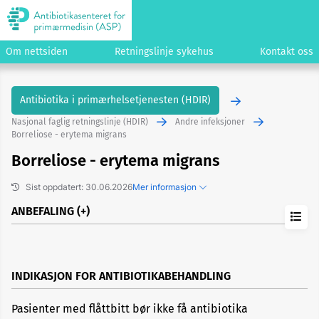
Om nettsiden
Retningslinje sykehus
Kontakt oss
Antibiotika i primærhelsetjenesten (HDIR)
Nasjonal faglig retningslinje (HDIR)
Andre infeksjoner
Borreliose - erytema migrans
Borreliose - erytema migrans
Sist oppdatert: 30.06.2026
Mer informasjon
ANBEFALING
Tidligere versjoner
Kopier lenke til dette emnet
Foreslå endringer/gi kommentarer
INDIKASJON FOR ANTIBIOTIKABEHANDLING
Pasienter med flåttbitt bør ikke få antibiotika