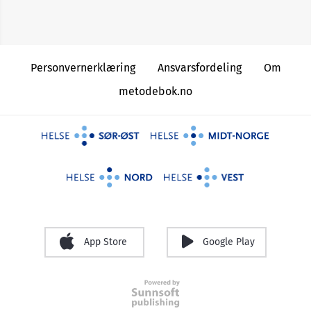
Personvernerklæring
Ansvarsfordeling
Om
metodebok.no
Clin Microbiol Infect
24(12)
Borreliose
https://xn--
flttsenteret-ucb.no/sykdommer-og-
symptomer/sykdommer/borreliose/
App Store
Google Play
Clin
Infect Dis
50(4)