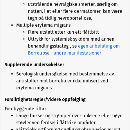
utstrålende nevralgiske smerter, særlig om
natten, i et eller flere dermatomer, kan være
tegn på tidlig nevroborreliose.
Multiple erytema migrans
Flere utslett etter kun ett flåttbitt
Uttrykk for systemisk sykdom med annen
behandlingsstrategi, se
egen anbefaling om
Borreliose - andre manifestasjoner
Supplerende undersøkelser
Serologisk undersøkelse med bestemmelse av
antistoffer mot borrelia er ikke indisert ved
erytema migrans.
Forsiktighetsregler/videre oppfølging
Forebyggende tiltak
Lange bukser og strømper over buksene eller høye
støvler ved ferdsel i flåttrike områder
Flåttsjekk og fjerning daglig og observasjon av evt.