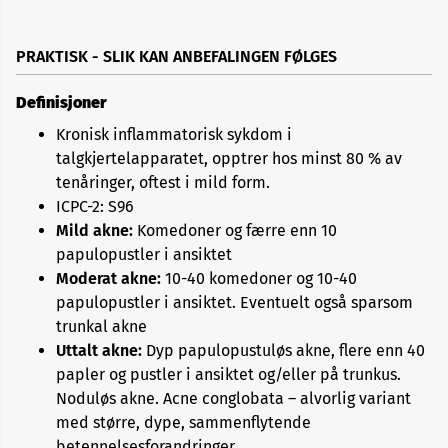
PRAKTISK - SLIK KAN ANBEFALINGEN FØLGES
Definisjoner
Kronisk inflammatorisk sykdom i
talgkjertelapparatet, opptrer hos minst 80 % av
tenåringer, oftest i mild form.
ICPC-2: S96
Mild akne:
Komedoner og færre enn 10
papulopustler i ansiktet
Moderat akne:
10-40 komedoner og 10-40
papulopustler i ansiktet. Eventuelt også sparsom
trunkal akne
Uttalt akne:
Dyp papulopustuløs akne, flere enn 40
papler og ­pustler i ansiktet og/eller på trunkus.
Noduløs akne. Acne conglobata – alvorlig variant
med større, dype, sammenflytende
betennelsesforandringer.