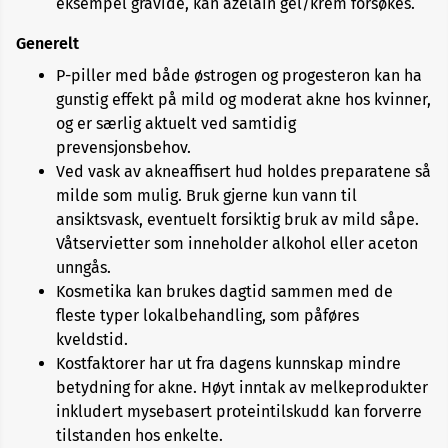
eksempel gravide, kan azelain gel/krem forsøkes.
Generelt
P-piller med både østrogen og progesteron kan ha
gunstig effekt på mild og moderat akne hos kvinner,
og er særlig aktuelt ved samtidig
prevensjonsbehov.
Ved vask av akneaffisert hud holdes preparatene så
milde som mulig. Bruk gjerne kun vann til
ansiktsvask, eventuelt forsiktig bruk av mild såpe.
Våtservietter som inneholder alkohol eller aceton
unngås.
Kosmetika kan brukes dagtid sammen med de
fleste typer lokalbehandling, som påføres
kveldstid.
Kostfaktorer har ut fra dagens kunnskap mindre
betydning for akne. Høyt inntak av melkeprodukter
inkludert mysebasert proteintilskudd kan forverre
tilstanden hos enkelte.