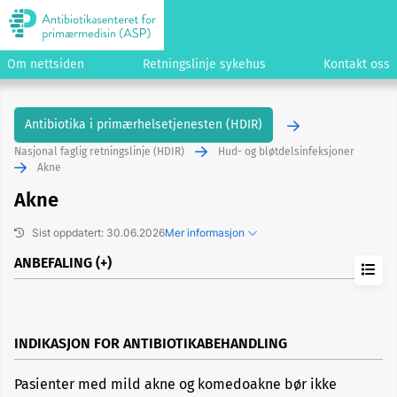
Om nettsiden
Retningslinje sykehus
Kontakt oss
Antibiotika i primærhelsetjenesten (HDIR)
Nasjonal faglig retningslinje (HDIR)
Hud- og bløtdelsinfeksjoner
Akne
Akne
Sist oppdatert: 30.06.2026
Mer informasjon
ANBEFALING
Tidligere versjoner
Kopier lenke til dette emnet
Foreslå endringer/gi kommentarer
INDIKASJON FOR ANTIBIOTIKABEHANDLING
Pasienter med mild akne og komedoakne bør ikke