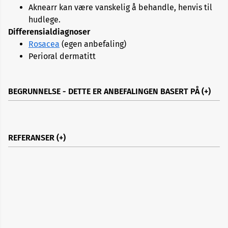
Aknearr kan være vanskelig å behandle, henvis til
hudlege.
Differensialdiagnoser
Rosacea
(egen anbefaling)
Perioral dermatitt
BEGRUNNELSE - DETTE ER ANBEFALINGEN BASERT PÅ
REFERANSER
Acne:
acne vulgaris
http://www.pcds.org.uk/clinical-guidance/acne-
vulgaris
Behandling av akne –