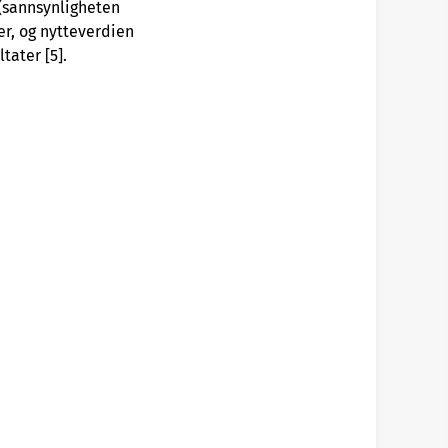
o (sannsynligheten
ier, og nytteverdien
tater [5].