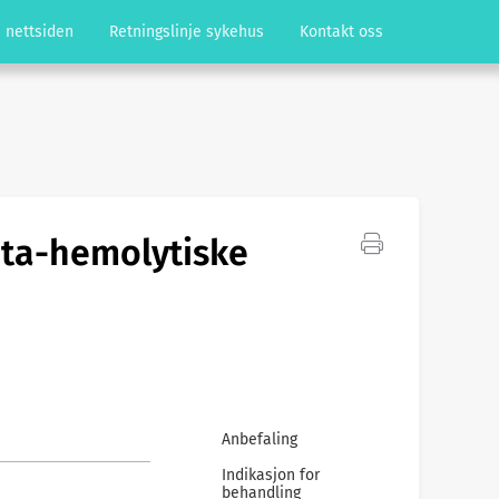
 nettsiden
Retningslinje sykehus
Kontakt oss
eta-hemolytiske
Anbefaling
Indikasjon for
behandling