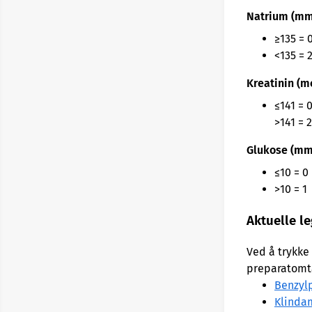
Natrium (mm
≥135 = 
<135 = 
Kreatinin (m
≤141 = 
>141 = 2
Glukose (mm
≤10 = 0
>10 = 1
Aktuelle l
Ved å trykke
preparatomta
Benzylp
Klindam