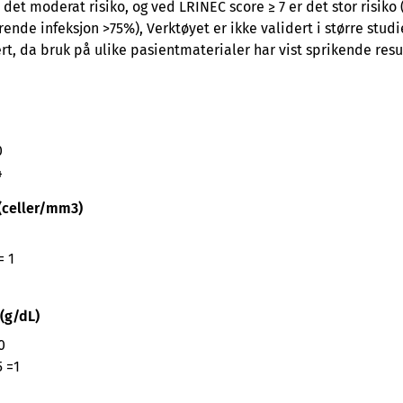
r det moderat risiko, og ved LRINEC score ≥ 7 er det stor risik
rende infeksjon >75%), Verktøyet er ikke validert i større stud
t, da bruk på ulike pasientmaterialer har vist sprikende resul
0
4
(celler/mm3)
= 1
(g/dL)
0
5 =1