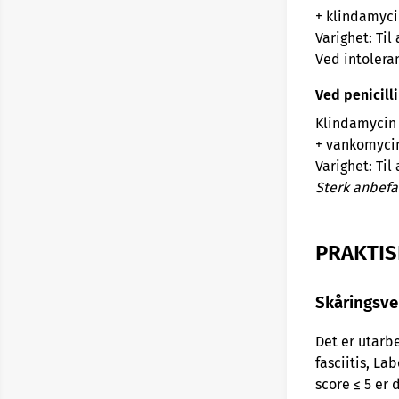
+ klindamyci
Varighet: Til
Ved intoleran
Ved penicilli
Klindamycin 
+ vankomycin
Varighet: Til
Sterk anbefa
PRAKTIS
Skåringsve
Det er utarb
fasciitis, La
score ≤ 5 er 