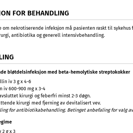
JON FOR BEHANDLING
 om nekrotiserende infeksjon må pasienten raskt til sykehus f
irurgi, antibiotika og generell intensivbehandling.
LING
nde bløtdelsinfeksjon med beta-hemolytiske streptokokker
lin iv 3 g x 4-6
n iv 600-900 mg x 3-4
 avsluttet kirurgi og feberfri minst 2-3 døgn.
ttende kirurgi med fjerning av devitalisert vev.
ling for antibiotikabehandling. Betinget anbefaling for valg a
regime
 2 g x 3