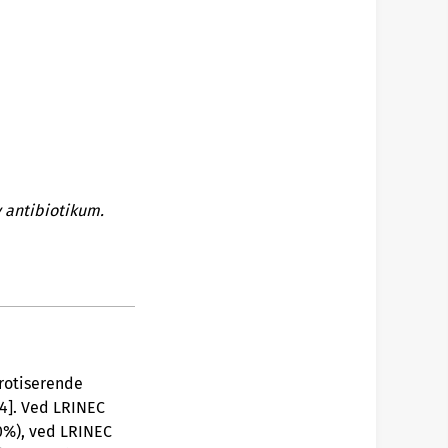
v antibiotikum.
krotiserende
 [4]. Ved LRINEC
50%), ved LRINEC