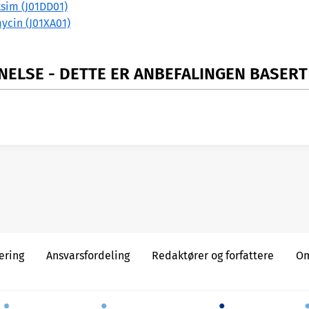
sim (J01DD01)
ycin (J01XA01)
ELSE - DETTE ER ANBEFALINGEN BASERT
behandling, etiologi, resistensforhold og diagnostikk
æring
Ansvarsfordeling
Redaktører og forfattere
Om