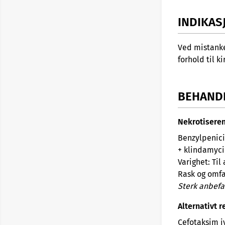
INDIKAS
Ved mistanke
forhold til k
BEHAND
Nekrotisere
Benzylpenicil
+ klindamyci
Varighet: Til
Rask og omfa
Sterk anbefa
Alternativt 
Cefotaksim iv