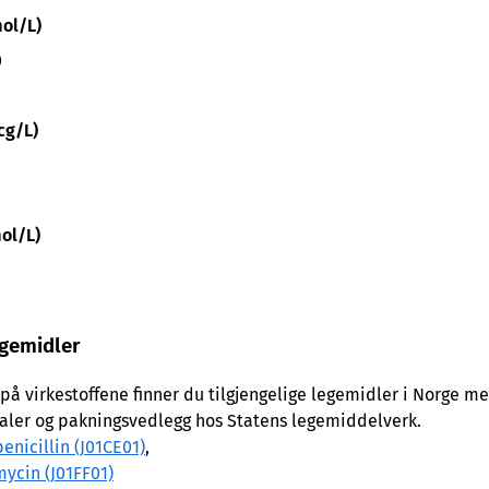
ol/L)
0
2
cg/L)
0
ol/L)
egemidler
 på virkestoffene finner du tilgjengelige legemidler i Norge m
ler og pakningsvedlegg hos Statens legemiddelverk.
enicillin (J01CE01)
,
ycin (J01FF01)