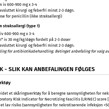
n iv 600-900 mg x 3-4
 avsluttet kirurgi og feberfri minst 2-3 døgn.
se for penicillin (ikke straksallergi)
n straksallergi (type 1)
iv 600-900 mg x 3-4
* iv 30 mg/kg/døgn fordelt på 2-3 doser
 avsluttet kirurgi og feberfri minst 2-3 døgn.
ling for antibiotikabehandling. Betinget anbefaling for valg a
K - SLIK KAN ANBEFALINGEN FØLGES
rktøy
eidet et skåringsverktøy for å beregne sannsynligheten for ne
boratory Risk Indicator for Necrotizing Fasciitis (LRINEC) score
det lav risiko (sannsynligheten for nekrotiserende infeksjon <