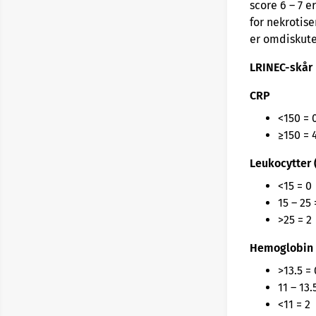
score 6 – 7 e
for nekrotise
er omdiskuter
LRINEC-skår
CRP
<150 = 
≥150 = 
Leukocytter 
<15 = 0
15 – 25 
>25 = 2
Hemoglobin 
>13.5 = 
11 – 13.
<11 = 2