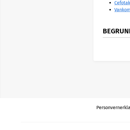
Cefotak
Vankom
BEGRUNN
Les mer om 
Personvernerkl