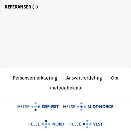
REFERANSER
Otovent nasal balloon for otitis media with
effusion - Medtech innovation briefing MIB59
https://www.nice.org.uk/advice/mib59
Otitis media with effusion in under 12s.
NICE guideline [NG233]
https://www.nice.org.uk/guidance/ng233
Personvernerklæring
Ansvarsfordeling
Om
Cochrane
metodebok.no
Database Syst Rev
(5)
Laryngoscope
113(10)