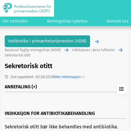
Om nettsiden
Retningslinje sykehus
Kontakt oss
Antibiotika i primærhelsetjenesten (HDIR)
Nasjonal faglig retningslinje (HDIR)
Infeksjoner i øvre luftveier
Sekretorisk otitt
Sekretorisk otitt
Sist oppdatert: 30.06.2026
Mer informasjon
ANBEFALING
Tidligere versjoner
Kopier lenke til dette emnet
Foreslå endringer/gi kommentarer
INDIKASJON FOR ANTIBIOTIKABEHANDLING
Sekretorisk otitt bør ikke behandles med antibiotika.