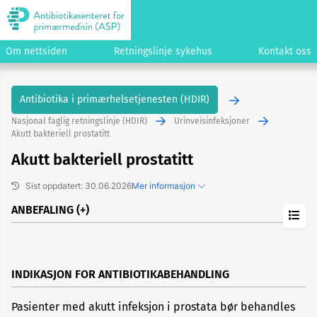
Om nettsiden
Retningslinje sykehus
Kontakt oss
Antibiotika i primærhelsetjenesten (HDIR)
Nasjonal faglig retningslinje (HDIR)
Urinveisinfeksjoner
Akutt bakteriell prostatitt
Akutt bakteriell prostatitt
Sist oppdatert: 30.06.2026
Mer informasjon
ANBEFALING
Tidligere versjoner
Kopier lenke til dette emnet
Foreslå endringer/gi kommentarer
INDIKASJON FOR ANTIBIOTIKABEHANDLING
Pasienter med akutt infeksjon i prostata bør behandles