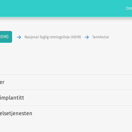
Om
HDIR)
Nasjonal faglig retningslinje (HDIR)
Tannhelse
er
implantitt
helsetjenesten