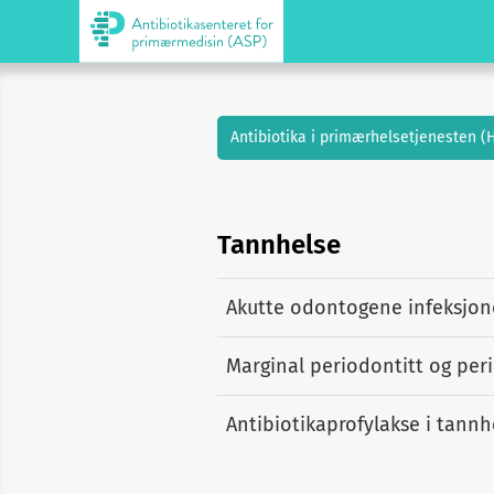
Antibiotika i primærhelsetjenesten (
Tannhelse
Akutte odontogene infeksjon
Marginal periodontitt og peri
Antibiotikaprofylakse i tann